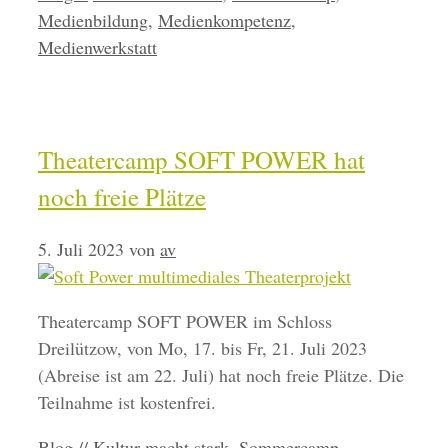
Medienbildung
,
Medienkompetenz
,
Medienwerkstatt
Theatercamp SOFT POWER hat
noch freie Plätze
5. Juli 2023
von
av
Theatercamp SOFT POWER im Schloss
Dreilützow, von Mo, 17. bis Fr, 21. Juli 2023
(Abreise ist am 22. Juli) hat noch freie Plätze. Die
Teilnahme ist kostenfrei.
Kategorien
Schlagwörter
Blog //
Kultur macht stark
,
Sommercamp
,