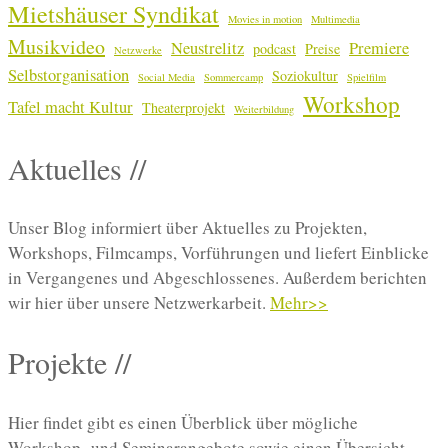
Mietshäuser Syndikat
Movies in motion
Multimedia
Musikvideo
Neustrelitz
Premiere
podcast
Preise
Netzwerke
Selbstorganisation
Soziokultur
Social Media
Sommercamp
Spielfilm
Workshop
Tafel macht Kultur
Theaterprojekt
Weiterbildung
Aktuelles //
Unser Blog informiert über Aktuelles zu Projekten,
Workshops, Filmcamps, Vorführungen und liefert Einblicke
in Vergangenes und Abgeschlossenes. Außerdem berichten
wir hier über unsere Netzwerkarbeit.
Mehr>>
Projekte //
Hier findet gibt es einen Überblick über mögliche
Workshop- und Seminarangebote sowie einen Übersicht