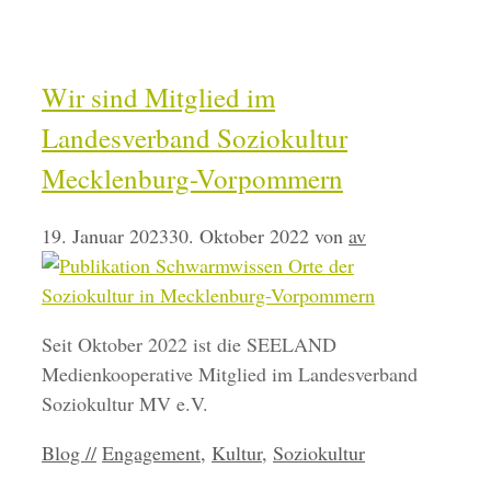
Wir sind Mitglied im
Landesverband Soziokultur
Mecklenburg-Vorpommern
19. Januar 2023
30. Oktober 2022
von
av
Seit Oktober 2022 ist die SEELAND
Medienkooperative Mitglied im Landesverband
Soziokultur MV e.V.
Kategorien
Schlagwörter
Blog //
Engagement
,
Kultur
,
Soziokultur