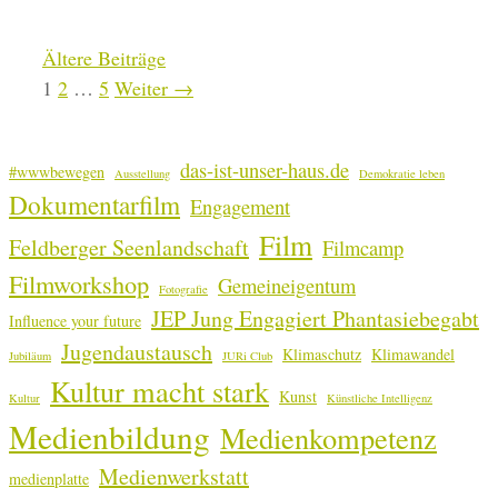
Ältere Beiträge
Seite
Seite
Seite
1
2
…
5
Weiter
→
das-ist-unser-haus.de
#wwwbewegen
Ausstellung
Demokratie leben
Dokumentarfilm
Engagement
Film
Feldberger Seenlandschaft
Filmcamp
Filmworkshop
Gemeineigentum
Fotografie
JEP Jung Engagiert Phantasiebegabt
Influence your future
Jugendaustausch
Klimaschutz
Klimawandel
Jubiläum
JURi Club
Kultur macht stark
Kunst
Kultur
Künstliche Intelligenz
Medienbildung
Medienkompetenz
Medienwerkstatt
medienplatte