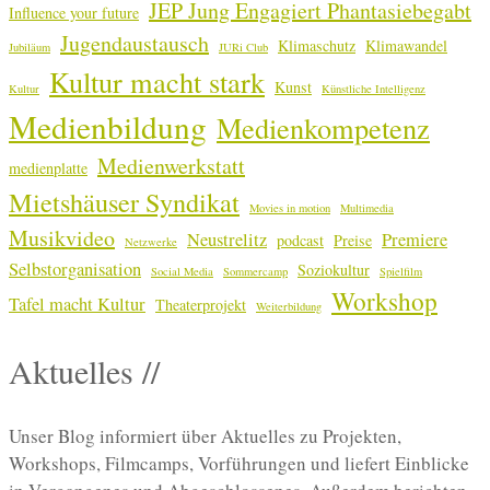
JEP Jung Engagiert Phantasiebegabt
Influence your future
Jugendaustausch
Klimaschutz
Klimawandel
Jubiläum
JURi Club
Kultur macht stark
Kunst
Kultur
Künstliche Intelligenz
Medienbildung
Medienkompetenz
Medienwerkstatt
medienplatte
Mietshäuser Syndikat
Movies in motion
Multimedia
Musikvideo
Neustrelitz
Premiere
podcast
Preise
Netzwerke
Selbstorganisation
Soziokultur
Social Media
Sommercamp
Spielfilm
Workshop
Tafel macht Kultur
Theaterprojekt
Weiterbildung
Aktuelles //
Unser Blog informiert über Aktuelles zu Projekten,
Workshops, Filmcamps, Vorführungen und liefert Einblicke