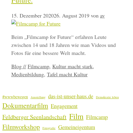
15. Dezember 2020
26. August 2019
von
av
Beim „Filmcamp for Future“ erfahren Leute
zwischen 14 und 18 Jahren wie man Videos und
Fotos für eine bessere Welt macht.
Kategorien
Schlagwörter
Blog //
Filmcamp
,
Kultur macht stark
,
Medienbildung
,
Tafel macht Kultur
das-ist-unser-haus.de
#wwwbewegen
Ausstellung
Demokratie leben
Dokumentarfilm
Engagement
Film
Feldberger Seenlandschaft
Filmcamp
Filmworkshop
Gemeineigentum
Fotografie