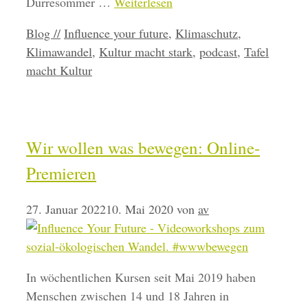
Dürresommer …
Weiterlesen
Kategorien
Schlagwörter
Blog //
Influence your future
,
Klimaschutz
,
Klimawandel
,
Kultur macht stark
,
podcast
,
Tafel
macht Kultur
Wir wollen was bewegen: Online-
Premieren
27. Januar 2022
10. Mai 2020
von
av
In wöchentlichen Kursen seit Mai 2019 haben
Menschen zwischen 14 und 18 Jahren in