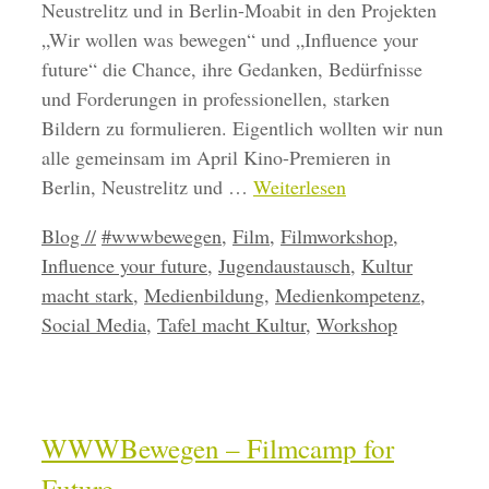
Neustrelitz und in Berlin-Moabit in den Projekten
„Wir wollen was bewegen“ und „Influence your
future“ die Chance, ihre Gedanken, Bedürfnisse
und Forderungen in professionellen, starken
Bildern zu formulieren. Eigentlich wollten wir nun
alle gemeinsam im April Kino-Premieren in
Berlin, Neustrelitz und …
Weiterlesen
Kategorien
Schlagwörter
Blog //
#wwwbewegen
,
Film
,
Filmworkshop
,
Influence your future
,
Jugendaustausch
,
Kultur
macht stark
,
Medienbildung
,
Medienkompetenz
,
Social Media
,
Tafel macht Kultur
,
Workshop
WWWBewegen – Filmcamp for
Future.