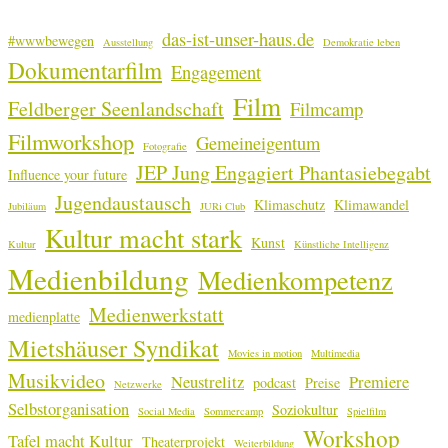
das-ist-unser-haus.de
#wwwbewegen
Ausstellung
Demokratie leben
Dokumentarfilm
Engagement
Film
Feldberger Seenlandschaft
Filmcamp
Filmworkshop
Gemeineigentum
Fotografie
JEP Jung Engagiert Phantasiebegabt
Influence your future
Jugendaustausch
Klimaschutz
Klimawandel
Jubiläum
JURi Club
Kultur macht stark
Kunst
Kultur
Künstliche Intelligenz
Medienbildung
Medienkompetenz
Medienwerkstatt
medienplatte
Mietshäuser Syndikat
Movies in motion
Multimedia
Musikvideo
Neustrelitz
Premiere
podcast
Preise
Netzwerke
Selbstorganisation
Soziokultur
Social Media
Sommercamp
Spielfilm
Workshop
Tafel macht Kultur
Theaterprojekt
Weiterbildung