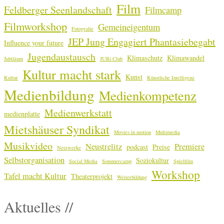
Film
Feldberger Seenlandschaft
Filmcamp
Filmworkshop
Gemeineigentum
Fotografie
JEP Jung Engagiert Phantasiebegabt
Influence your future
Jugendaustausch
Klimaschutz
Klimawandel
Jubiläum
JURi Club
Kultur macht stark
Kunst
Kultur
Künstliche Intelligenz
Medienbildung
Medienkompetenz
Medienwerkstatt
medienplatte
Mietshäuser Syndikat
Movies in motion
Multimedia
Musikvideo
Neustrelitz
Premiere
podcast
Preise
Netzwerke
Selbstorganisation
Soziokultur
Social Media
Sommercamp
Spielfilm
Workshop
Tafel macht Kultur
Theaterprojekt
Weiterbildung
Aktuelles //