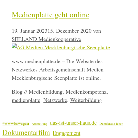
Medienplatte geht online
19. Januar 2023
15. Dezember 2020
von
SEELAND Medienkooperative
www.medienplatte.de – Die Website des
Netzwerkes Arbeitsgemeinschaft Medien
Mecklenburgische Seenplatte ist online.
Kategorien
Schlagwörter
Blog //
Medienbildung
,
Medienkompetenz
,
medienplatte
,
Netzwerke
,
Weiterbildung
das-ist-unser-haus.de
#wwwbewegen
Ausstellung
Demokratie leben
Dokumentarfilm
Engagement