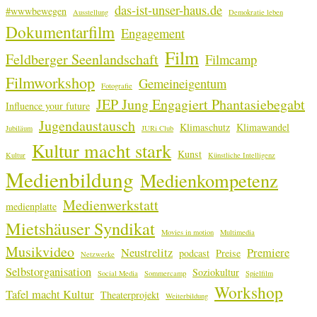
das-ist-unser-haus.de
#wwwbewegen
Ausstellung
Demokratie leben
Dokumentarfilm
Engagement
Film
Feldberger Seenlandschaft
Filmcamp
Filmworkshop
Gemeineigentum
Fotografie
JEP Jung Engagiert Phantasiebegabt
Influence your future
Jugendaustausch
Klimaschutz
Klimawandel
Jubiläum
JURi Club
Kultur macht stark
Kunst
Kultur
Künstliche Intelligenz
Medienbildung
Medienkompetenz
Medienwerkstatt
medienplatte
Mietshäuser Syndikat
Movies in motion
Multimedia
Musikvideo
Neustrelitz
Premiere
podcast
Preise
Netzwerke
Selbstorganisation
Soziokultur
Social Media
Sommercamp
Spielfilm
Workshop
Tafel macht Kultur
Theaterprojekt
Weiterbildung