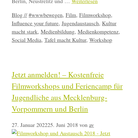
Berlin, Neustrelitz und …
Weiterlesen
Kategorien
Schlagwörter
Blog //
#wwwbewegen
,
Film
,
Filmworkshop
,
Influence your future
,
Jugendaustausch
,
Kultur
macht stark
,
Medienbildung
,
Medienkompetenz
,
Social Media
,
Tafel macht Kultur
,
Workshop
Jetzt anmelden! – Kostenfreie
Filmworkshops und Feriencamp für
Jugendliche aus Mecklenburg-
Vorpommern und Berlin
27. Januar 2022
25. Juni 2018
von
av