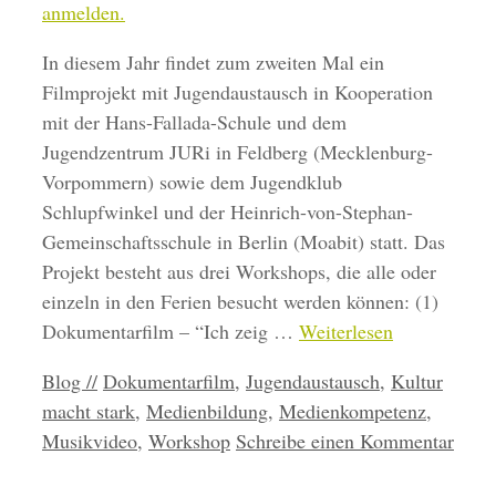
In diesem Jahr findet zum zweiten Mal ein
Filmprojekt mit Jugendaustausch in Kooperation
mit der Hans-Fallada-Schule und dem
Jugendzentrum JURi in Feldberg (Mecklenburg-
Vorpommern) sowie dem Jugendklub
Schlupfwinkel und der Heinrich-von-Stephan-
Gemeinschaftsschule in Berlin (Moabit) statt. Das
Projekt besteht aus drei Workshops, die alle oder
einzeln in den Ferien besucht werden können: (1)
Dokumentarfilm – ​“Ich zeig …
Weiterlesen
Kategorien
Schlagwörter
Blog //
Dokumentarfilm
,
Jugendaustausch
,
Kultur
macht stark
,
Medienbildung
,
Medienkompetenz
,
Musikvideo
,
Workshop
Schreibe einen Kommentar