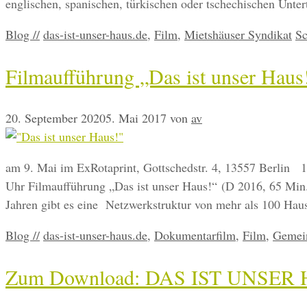
englischen, spanischen, türkischen oder tschechischen Unte
Kategorien
Schlagwörter
Blog //
das-ist-unser-haus.de
,
Film
,
Mietshäuser Syndikat
Sc
Filmaufführung „Das ist unser Haus!
20. September 2020
5. Mai 2017
von
av
am 9. Mai im ExRotaprint, Gottschedstr. 4, 13557 Berlin 
Uhr Filmaufführung „Das ist unser Haus!“ (D 2016, 65 Min.
Jahren gibt es eine Netzwerkstruktur von mehr als 100 Hau
Kategorien
Schlagwörter
Blog //
das-ist-unser-haus.de
,
Dokumentarfilm
,
Film
,
Gemei
Zum Download: DAS IST UNSER