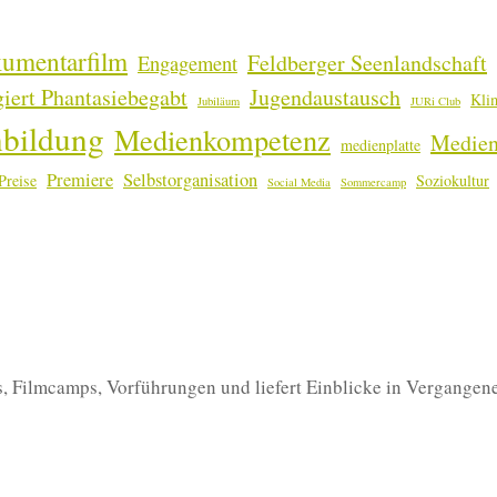
umentarfilm
Feldberger Seenlandschaft
Engagement
iert Phantasiebegabt
Jugendaustausch
Kli
Jubiläum
JURi Club
bildung
Medienkompetenz
Medien
medienplatte
Premiere
Selbstorganisation
Preise
Soziokultur
Social Media
Sommercamp
ps, Filmcamps, Vorführungen und liefert Einblicke in Vergang