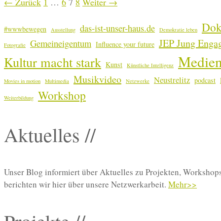
Seite
Seite
Seite
Seite
←
Zurück
1
…
6
7
8
Weiter
→
Dok
das-ist-unser-haus.de
#wwwbewegen
Ausstellung
Demokratie leben
JEP Jung Engag
Gemeineigentum
Influence your future
Fotografie
Medien
Kultur macht stark
Kunst
Künstliche Intelligenz
Musikvideo
Neustrelitz
podcast
Movies in motion
Multimedia
Netzwerke
Workshop
Weiterbildung
Aktuelles //
Unser Blog informiert über Aktuelles zu Projekten, Worksho
berichten wir hier über unsere Netzwerkarbeit.
Mehr>>