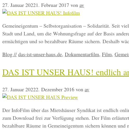
27. Januar 2022
1. Februar 2017
von
av
Gemeineigentum – Selbstorganisation – Solidarität. Seit vie
Stadt und Land, um die Wohnungsfrage auf der Basis andere
ermächtigen und so bezahlbare Räume sichern. Deshalb w
Kategorien
Schlagwörter
Blog //
das-ist-unser-haus.de
,
Dokumentarfilm
,
Film
,
Gemei
DAS IST UNSER HAUS! endlich a
27. Januar 2022
2. Dezember 2016
von
av
Der InfoFilm über das Mietshäuser Syndikat ist endlich onli
zum Download frei zur Verfügung stehen. Der Film erläuter
bezahlbare Räume in Gemeineigentum sichern können und