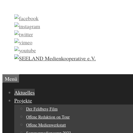
Zum
Inhalt
springen
Menü
Aktuelles
Projekte
Der Feldberg Film
Offene Redaktion on Tour
Offene Medienwerkstatt
Sommermediencamp 2023