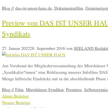
Kategorien
Schlagwörter
Blog //
das-ist-unser-haus.de
,
Dokumentarfilm
,
Gemeineige
Preview von DAS IST UNSER HAUS!
Syndikats
27. Januar 2022
28. September 2016
von
SEELAND Redakt
Am Vorabend der Mitgliederversammlung des Mietshäuser Sy
„Syndikalist*innen“ eine Rohfassung unseres Infofilms D
Menge hilfreiche Eindrücke mit in die abschließende Phas
Kategorien
Schlagwörter
Blog //
Film
,
Mietshäuser Syndikat
,
Premiere
,
Selbstorganis
Ältere Beiträge
Neuere Beiträge