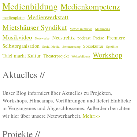
Medienbildung
Medienkompetenz
Medienwerkstatt
medienplatte
Mietshäuser Syndikat
Movies in motion
Multimedia
Musikvideo
Neustrelitz
Premiere
podcast
Preise
Netzwerke
Selbstorganisation
Soziokultur
Social Media
Sommercamp
Spielfilm
Workshop
Tafel macht Kultur
Theaterprojekt
Weiterbildung
Aktuelles //
Unser Blog informiert über Aktuelles zu Projekten,
Workshops, Filmcamps, Vorführungen und liefert Einblicke
in Vergangenes und Abgeschlossenes. Außerdem berichten
wir hier über unsere Netzwerkarbeit.
Mehr>>
Projekte //