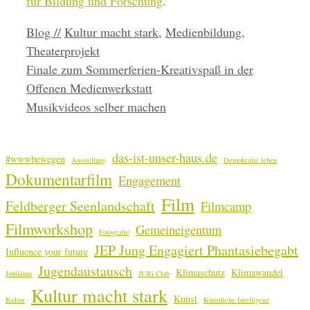
für Bildung und Forschung
.
Kategorien
Schlagwörter
Blog //
Kultur macht stark
,
Medienbildung
,
Theaterprojekt
Finale zum Sommerferien-Kreativspaß in der
Offenen Medienwerkstatt
Musikvideos selber machen
das-ist-unser-haus.de
#wwwbewegen
Ausstellung
Demokratie leben
Dokumentarfilm
Engagement
Film
Feldberger Seenlandschaft
Filmcamp
Filmworkshop
Gemeineigentum
Fotografie
JEP Jung Engagiert Phantasiebegabt
Influence your future
Jugendaustausch
Klimaschutz
Klimawandel
Jubiläum
JURi Club
Kultur macht stark
Kunst
Kultur
Künstliche Intelligenz