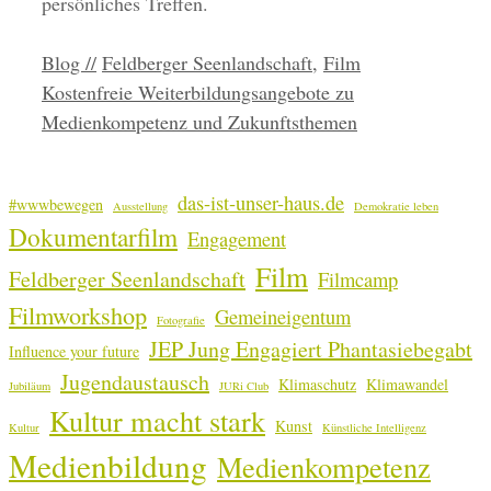
persönliches Treffen.
Kategorien
Schlagwörter
Blog //
Feldberger Seenlandschaft
,
Film
Kostenfreie Weiterbildungsangebote zu
Medienkompetenz und Zukunftsthemen
das-ist-unser-haus.de
#wwwbewegen
Ausstellung
Demokratie leben
Dokumentarfilm
Engagement
Film
Feldberger Seenlandschaft
Filmcamp
Filmworkshop
Gemeineigentum
Fotografie
JEP Jung Engagiert Phantasiebegabt
Influence your future
Jugendaustausch
Klimaschutz
Klimawandel
Jubiläum
JURi Club
Kultur macht stark
Kunst
Kultur
Künstliche Intelligenz
Medienbildung
Medienkompetenz