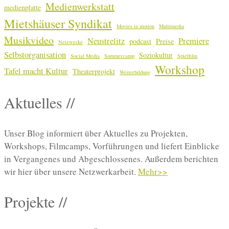
Medienwerkstatt
medienplatte
Mietshäuser Syndikat
Movies in motion
Multimedia
Musikvideo
Neustrelitz
Premiere
podcast
Preise
Netzwerke
Selbstorganisation
Soziokultur
Social Media
Sommercamp
Spielfilm
Workshop
Tafel macht Kultur
Theaterprojekt
Weiterbildung
Aktuelles //
Unser Blog informiert über Aktuelles zu Projekten,
Workshops, Filmcamps, Vorführungen und liefert Einblicke
in Vergangenes und Abgeschlossenes. Außerdem berichten
wir hier über unsere Netzwerkarbeit.
Mehr>>
Projekte //